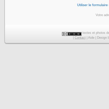
Utiliser le formulair
Votre adr
textes et photos de
|
Contact
|
Aide
|
Design