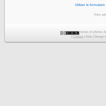
Utiliser le formulair
Votre ad
textes et photos de
|
Contact
|
Aide
|
Design