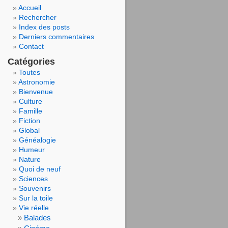
Accueil
Rechercher
Index des posts
Derniers commentaires
Contact
Catégories
Toutes
Astronomie
Bienvenue
Culture
Famille
Fiction
Global
Généalogie
Humeur
Nature
Quoi de neuf
Sciences
Souvenirs
Sur la toile
Vie réelle
Balades