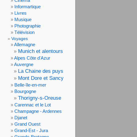
Cinéma
Informartique
Livres
Musique
Photographie
Télévision
Voyages
Allemagne
Munich et alentours
Alpes Côte d'Azur
Auvergne
La Chaine des puys
Mont Dore et Sancy
Belle-île-en-mer
Bourgogne
Thorigny-s-Oreuse
Carennac et le Lot
Champagne - Ardennes
Djanet
Grand Ouest
Grand-Est - Jura
Grande-Bretagne