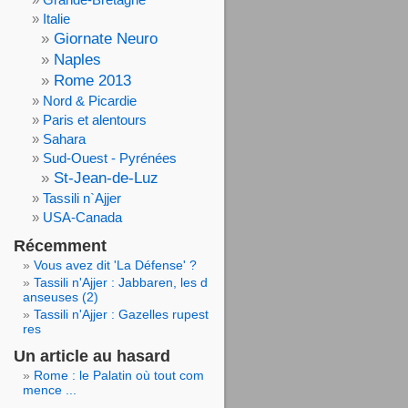
Italie
Giornate Neuro
Naples
Rome 2013
Nord & Picardie
Paris et alentours
Sahara
Sud-Ouest - Pyrénées
St-Jean-de-Luz
Tassili n`Ajjer
USA-Canada
Récemment
Vous avez dit 'La Défense' ?
Tassili n'Ajjer : Jabbaren, les d
anseuses (2)
Tassili n'Ajjer : Gazelles rupest
res
Un article au hasard
Rome : le Palatin où tout com
mence ...