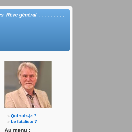
es
Rêve général
. . . . . . . . .
Qui suis-je ?
Le fataliste ?
Au menu :