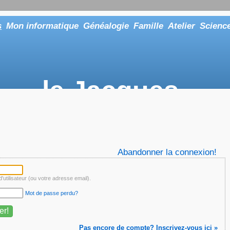
s
Mon informatique
Généalogie
Famille
Atelier
Scienc
le Jacques
... ou tout aussi bien faire "Le Maître"
Abandonner la connexion!
'utilisateur (ou votre adresse email).
Mot de passe perdu?
Pas encore de compte? Inscrivez-vous ici »