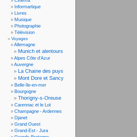
Cinéma
Informartique
Livres
Musique
Photographie
Télévision
Voyages
Allemagne
Munich et alentours
Alpes Côte d'Azur
Auvergne
La Chaine des puys
Mont Dore et Sancy
Belle-île-en-mer
Bourgogne
Thorigny-s-Oreuse
Carennac et le Lot
Champagne - Ardennes
Djanet
Grand Ouest
Grand-Est - Jura
Grande-Bretagne