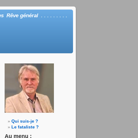
es
Rêve général
. . . . . . . . .
Qui suis-je ?
Le fataliste ?
Au menu :