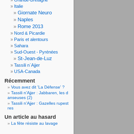
Italie
Giornate Neuro
Naples
Rome 2013
Nord & Picardie
Paris et alentours
Sahara
Sud-Ouest - Pyrénées
St-Jean-de-Luz
Tassili n`Ajjer
USA-Canada
Récemment
Vous avez dit 'La Défense' ?
Tassili n'Ajjer : Jabbaren, les d
anseuses (2)
Tassili n'Ajjer : Gazelles rupest
res
Un article au hasard
La fête résiste au lavage