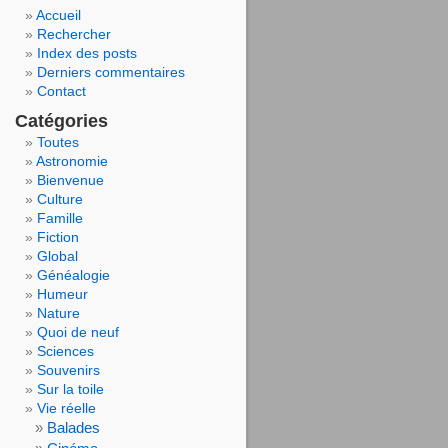
Accueil
Rechercher
Index des posts
Derniers commentaires
Contact
Catégories
Toutes
Astronomie
Bienvenue
Culture
Famille
Fiction
Global
Généalogie
Humeur
Nature
Quoi de neuf
Sciences
Souvenirs
Sur la toile
Vie réelle
Balades