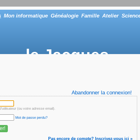
s
Mon informatique
Généalogie
Famille
Atelier
Scienc
le Jacques
... ou tout aussi bien faire "Le Maître"
Abandonner la connexion!
'utilisateur (ou votre adresse email).
Mot de passe perdu?
Pas encore de compte? Inscrivez-vous ici »