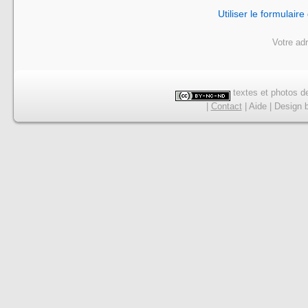
Utiliser le formulair
Votre ad
textes et photos de
|
Contact
|
Aide
|
Design