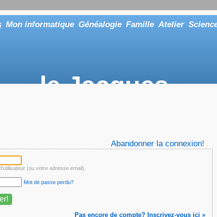
s
Mon informatique
Généalogie
Famille
Atelier
Scienc
le Jacques
... ou tout aussi bien faire "Le Maître"
Abandonner la connexion!
'utilisateur (ou votre adresse email).
Mot de passe perdu?
Pas encore de compte? Inscrivez-vous ici »