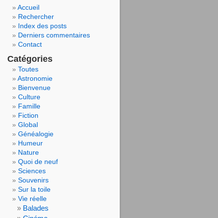
Accueil
Rechercher
Index des posts
Derniers commentaires
Contact
Catégories
Toutes
Astronomie
Bienvenue
Culture
Famille
Fiction
Global
Généalogie
Humeur
Nature
Quoi de neuf
Sciences
Souvenirs
Sur la toile
Vie réelle
Balades