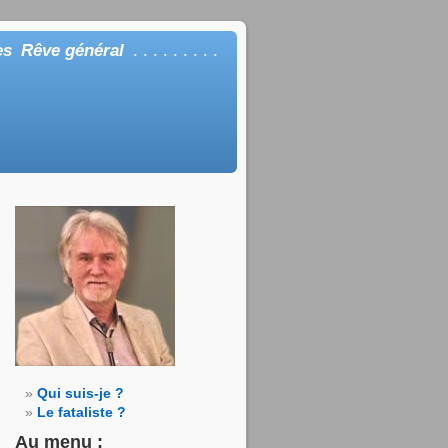
es
Rêve général
. . . . . . . . .
Qui suis-je ?
Le fataliste ?
Au menu :