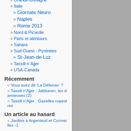
Italie
Giornate Neuro
Naples
Rome 2013
Nord & Picardie
Paris et alentours
Sahara
Sud-Ouest - Pyrénées
St-Jean-de-Luz
Tassili n`Ajjer
USA-Canada
Récemment
Vous avez dit 'La Défense' ?
Tassili n'Ajjer : Jabbaren, les d
anseuses (2)
Tassili n'Ajjer : Gazelles rupest
res
Un article au hasard
Jardins à Argenteuil et Cormei
lles -1