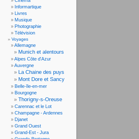
Cinéma
Informartique
Livres
Musique
Photographie
Télévision
Voyages
Allemagne
Munich et alentours
Alpes Côte d'Azur
Auvergne
La Chaine des puys
Mont Dore et Sancy
Belle-île-en-mer
Bourgogne
Thorigny-s-Oreuse
Carennac et le Lot
Champagne - Ardennes
Djanet
Grand Ouest
Grand-Est - Jura
Grande-Bretagne