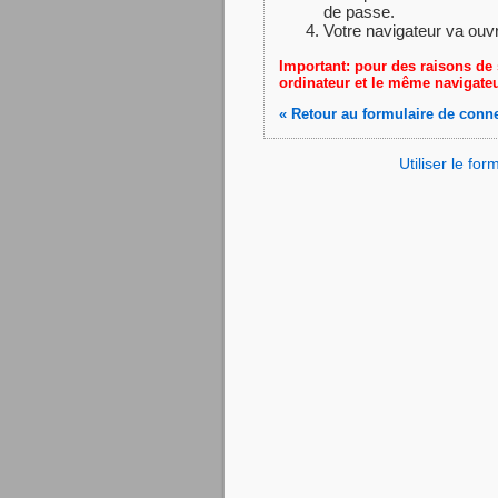
de passe.
Votre navigateur va ouv
Important: pour des raisons de 
ordinateur et le même navigateu
« Retour au formulaire de conn
Utiliser le fo