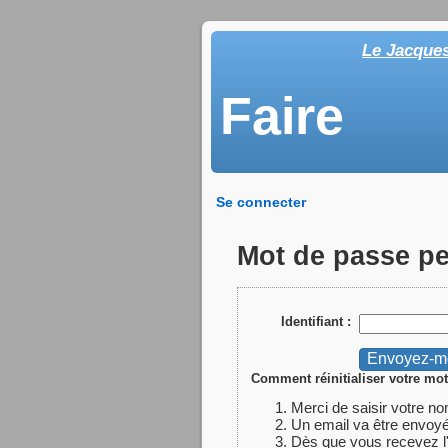
Le Jacque
Faire
Se connecter
Mot de passe p
Identifiant :
Comment réinitialiser votre mot
Merci de saisir votre no
Un email va être envoyé
Dès que vous recevez l'em