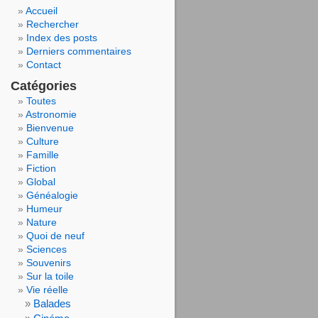
Accueil
Rechercher
Index des posts
Derniers commentaires
Contact
Catégories
Toutes
Astronomie
Bienvenue
Culture
Famille
Fiction
Global
Généalogie
Humeur
Nature
Quoi de neuf
Sciences
Souvenirs
Sur la toile
Vie réelle
Balades