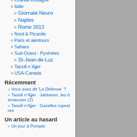
Italie
Giornate Neuro
Naples
Rome 2013
Nord & Picardie
Paris et alentours
Sahara
Sud-Ouest - Pyrénées
St-Jean-de-Luz
Tassili n`Ajjer
USA-Canada
Récemment
Vous avez dit 'La Défense' ?
Tassili n'Ajjer : Jabbaren, les d
anseuses (2)
Tassili n'Ajjer : Gazelles rupest
res
Un article au hasard
Un jour à Pompéi