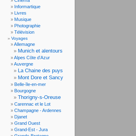
Cinéma
Informartique
Livres
Musique
Photographie
Télévision
Voyages
Allemagne
Munich et alentours
Alpes Côte d'Azur
Auvergne
La Chaine des puys
Mont Dore et Sancy
Belle-île-en-mer
Bourgogne
Thorigny-s-Oreuse
Carennac et le Lot
Champagne - Ardennes
Djanet
Grand Ouest
Grand-Est - Jura
Grande-Bretagne