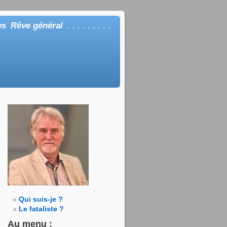
es
Rêve général
. . . . . . . . .
Qui suis-je ?
Le fataliste ?
Au menu :