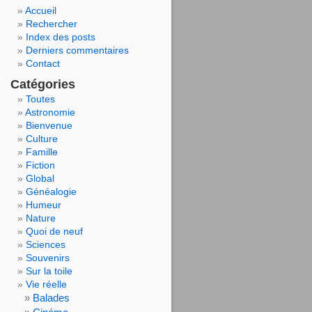
Accueil
Rechercher
Index des posts
Derniers commentaires
Contact
Catégories
Toutes
Astronomie
Bienvenue
Culture
Famille
Fiction
Global
Généalogie
Humeur
Nature
Quoi de neuf
Sciences
Souvenirs
Sur la toile
Vie réelle
Balades