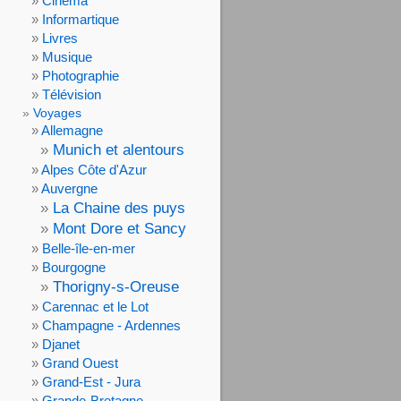
Cinéma
Informartique
Livres
Musique
Photographie
Télévision
Voyages
Allemagne
Munich et alentours
Alpes Côte d'Azur
Auvergne
La Chaine des puys
Mont Dore et Sancy
Belle-île-en-mer
Bourgogne
Thorigny-s-Oreuse
Carennac et le Lot
Champagne - Ardennes
Djanet
Grand Ouest
Grand-Est - Jura
Grande-Bretagne