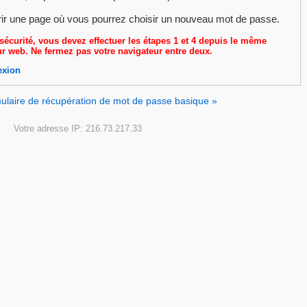
rir une page où vous pourrez choisir un nouveau mot de passe.
sécurité, vous devez effectuer les étapes 1 et 4 depuis le même
r web. Ne fermez pas votre navigateur entre deux.
exion
rmulaire de récupération de mot de passe basique »
Votre adresse IP: 216.73.217.33