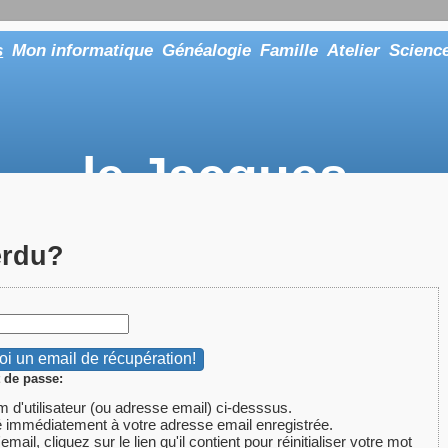
s
Mon informatique
Généalogie
Famille
Atelier
Scienc
le Jacques
... ou tout aussi bien faire "Le Maître"
erdu?
 de passe:
m d'utilisateur (ou adresse email) ci-desssus.
 immédiatement à votre adresse email enregistrée.
ail, cliquez sur le lien qu'il contient pour réinitialiser votre mot