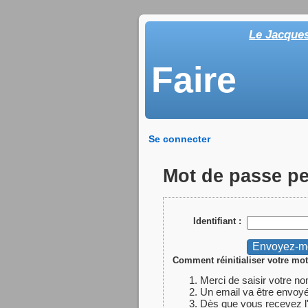
Le Jacque
Faire
Se connecter
Mot de passe p
Identifiant :
Comment réinitialiser votre mot
Merci de saisir votre no
Un email va être envoyé
Dès que vous recevez l'em