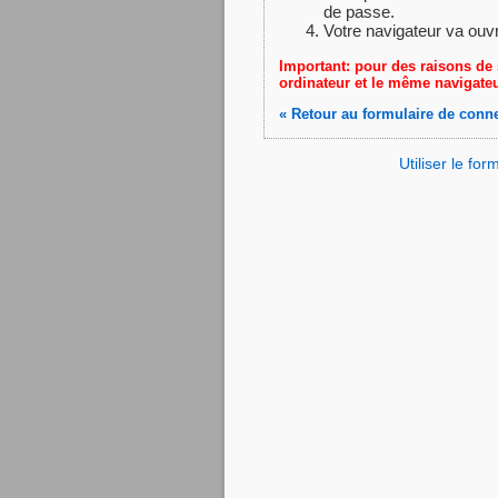
de passe.
Votre navigateur va ouv
Important: pour des raisons de 
ordinateur et le même navigateu
« Retour au formulaire de conn
Utiliser le fo