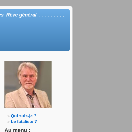
es
Rêve général
. . . . . . . . .
Qui suis-je ?
Le fataliste ?
Au menu :