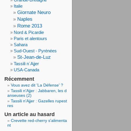
Italie
Giornate Neuro
Naples
Rome 2013
Nord & Picardie
Paris et alentours
Sahara
Sud-Ouest - Pyrénées
St-Jean-de-Luz
Tassili n`Ajjer
USA-Canada
Récemment
Vous avez dit 'La Défense' ?
Tassili n'Ajjer : Jabbaren, les d
anseuses (2)
Tassili n'Ajjer : Gazelles rupest
res
Un article au hasard
Crevette red-cherry s'alimenta
nt