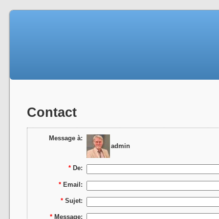
Contact
Message à:
admin
*
De:
*
Email:
*
Sujet:
*
Message: