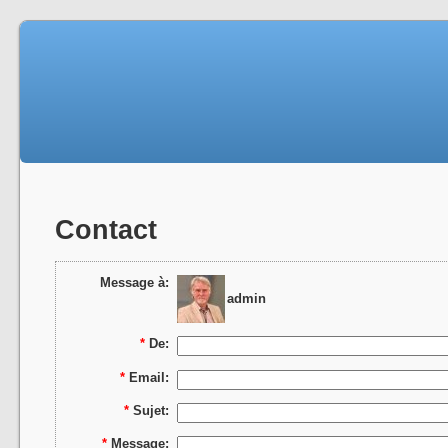
Contact
Message à:
admin
*
De:
*
Email:
*
Sujet:
*
Message: