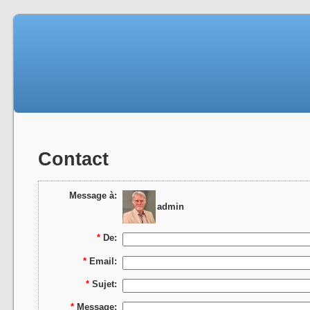
Contact
Message à:
admin
*
De:
*
Email:
*
Sujet:
*
Message: