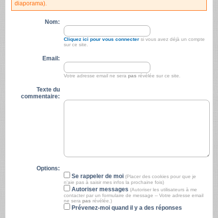
diaporama).
Nom:
Cliquez ici pour vous connecter
si vous avez déjà un compte
sur ce site.
Email:
Votre adresse email ne sera
pas
révélée sur ce site.
Texte du
commentaire:
Options:
Se rappeler de moi
(Placer des cookies pour que je
n'aie pas à saisir mes infos la prochaine fois)
Autoriser messages
(Autoriser les utilisateurs à me
contacter par un formulaire de message -- Votre adresse email
ne sera
pas
révélée.)
Prévenez-moi quand il y a des réponses