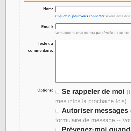
Nom:
Cliquez ici pour vous connecter
si vous avez déjà 
Email:
Votre adresse email ne sera
pas
révélée sur ce site.
Texte du
commentaire:
Se rappeler de moi
Options:
(
mes infos la prochaine fois)
Autoriser messages
formulaire de message -- Vo
Prévenez-moi quand 