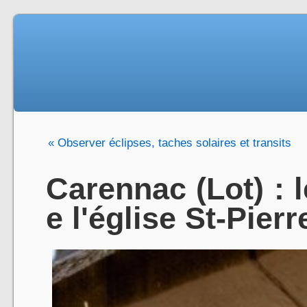
« Observer éclipses, taches solaires et transits
Carennac (Lot) : l
e l'église St-Pierr