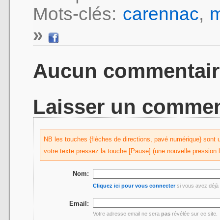
Mots-clés:
carennac
,
m
»
Aucun commentair
Laisser un commen
NB les touches {flèches de directions, pavé numérique} sont uti
votre texte pressez la touche [Pause] (une nouvelle pression 
Nom:
Cliquez ici pour vous connecter
si vous avez déjà 
Email:
Votre adresse email ne sera
pas
révélée sur ce site.