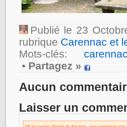
Publié le 23 Octob
rubrique
Carennac et l
Mots-clés:
carenna
•
Partagez »
Aucun commentair
Laisser un commen
NB les touches {flèches de directions, pavé numérique} sont uti