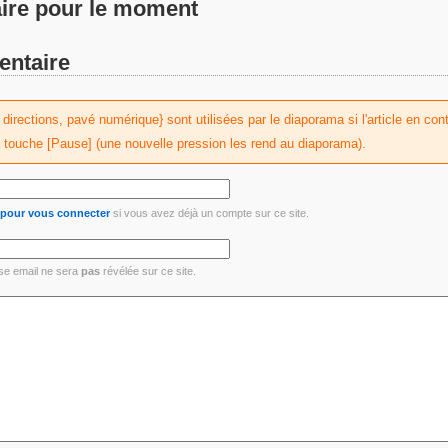
re pour le moment
entaire
irections, pavé numérique} sont utilisées par le diaporama si l'article en conti
a touche [Pause] (une nouvelle pression les rend au diaporama).
i pour vous connecter
si vous avez déjà un compte sur ce site.
se email ne sera
pas
révélée sur ce site.