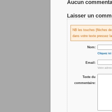
Aucun commentai
Laisser un comm
NB les touches {flèches de d
dans votre texte pressez l
Nom:
Cliquez ic
Email:
Votre adres
Texte du
commentaire: