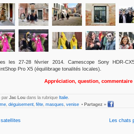
ales les 27-28 février 2014. Camescope Sony HDR-C
ntShop Pro X5 (équilibrage tonalités locales).
Appréciation, question, commentaire
4 par
Jac Lou
dans la rubrique
Italie
.
ume
,
déguisement
,
fête
,
masques
,
venise
•
Partagez »
satellites
Les chats 