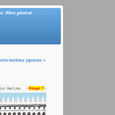
es
Rêve général
. . . . . . . . .
orte-bonheur japonais »
 par
Jac Lou
•
Réagir ?
•