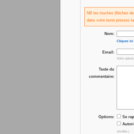
NB les touches {flèches de d
dans votre texte pressez l
Nom:
Cliquez ic
Email:
Votre adres
Texte du
commentaire:
Options:
Se rap
Autori
révélée.)