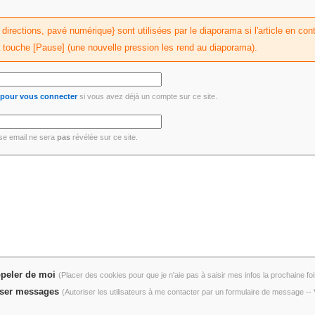
irections, pavé numérique} sont utilisées par le diaporama si l'article en conti
a touche [Pause] (une nouvelle pression les rend au diaporama).
i pour vous connecter
si vous avez déjà un compte sur ce site.
se email ne sera
pas
révélée sur ce site.
peler de moi
(Placer des cookies pour que je n'aie pas à saisir mes infos la prochaine foi
ser messages
(Autoriser les utilisateurs à me contacter par un formulaire de message -