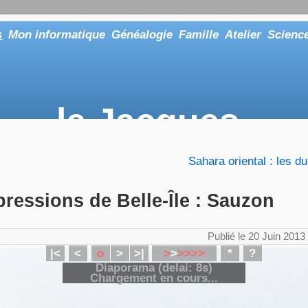
s
Mon informatique
Généalogie
Famille
Atelier
Scienc
le Jacques
... ou tout aussi bien faire "Le Maître"
Sahara oriental : les d
ressions de Belle-Île : Sauzon
Publié le 20 Juin 2013
|<
<
o
>
>|
>
>
>
>
>
>
*
?
Diaporama (delai:
8
s)
Chargement en cours...