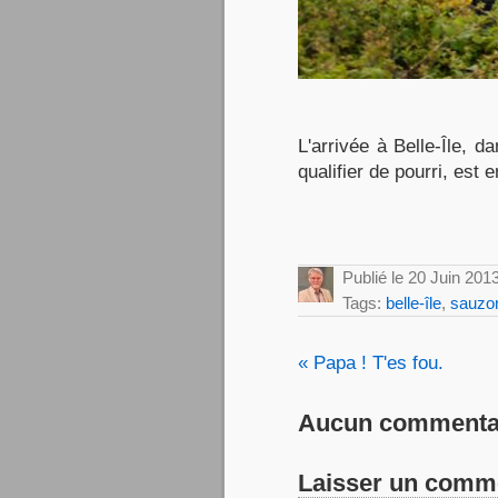
L'arrivée à Belle-Île,
qualifier de pourri, es
Publié le 20 Juin 201
Tags:
belle-île
,
sauzo
« Papa ! T'es fou.
Aucun commentai
Laisser un comm