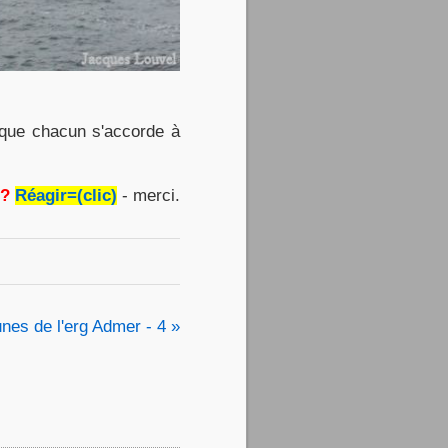
 que chacun s'accorde à
 ?
Réagir=(clic)
- merci.
unes de l'erg Admer - 4 »