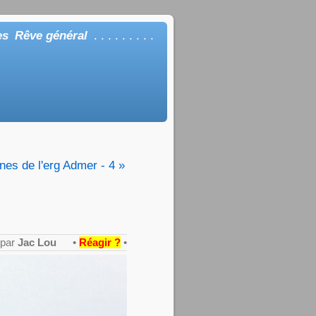
es
Rêve général
. . . . . . . . .
unes de l'erg Admer - 4 »
 par
Jac Lou
•
Réagir ?
•