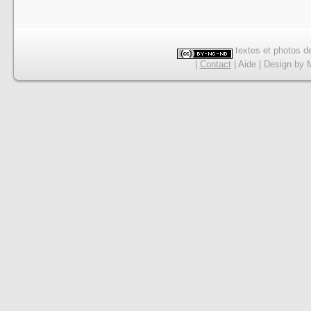
textes et photos de
|
Contact
|
Aide
|
Design
by
M