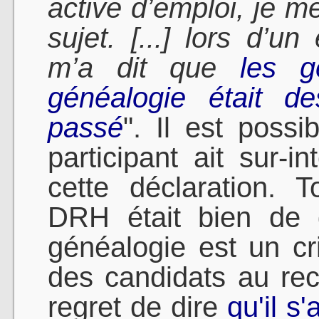
active d’emploi, je me
sujet. [...] lors d’u
m’a dit que
les g
généalogie était d
passé
". Il est poss
participant ait sur-in
cette déclaration. To
DRH était bien de d
généalogie est un cri
des candidats au rec
regret de dire
qu'il s