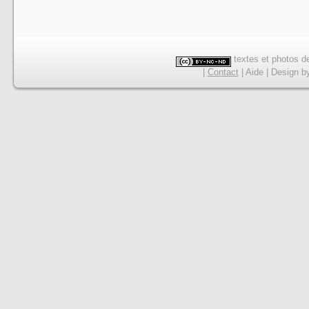
textes et photos de
|
Contact
|
Aide
|
Design
b