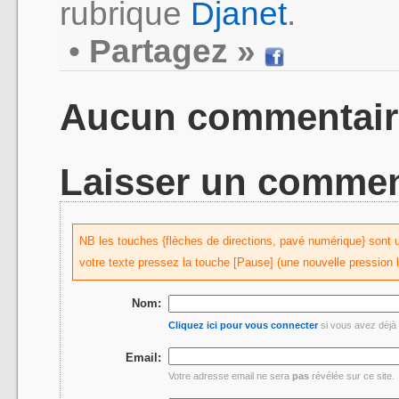
rubrique
Djanet
.
•
Partagez »
Aucun commentair
Laisser un commen
NB les touches {flèches de directions, pavé numérique} sont uti
votre texte pressez la touche [Pause] (une nouvelle pression 
Nom:
Cliquez ici pour vous connecter
si vous avez déjà 
Email:
Votre adresse email ne sera
pas
révélée sur ce site.