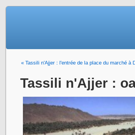
« Tassili n'Ajjer : l'entrée de la place du marché à 
Tassili n'Ajjer : 