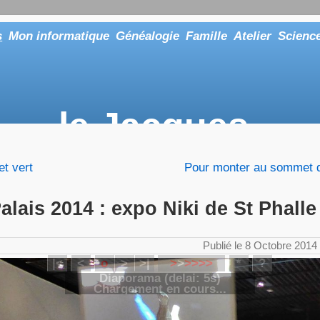
s
Mon informatique
Généalogie
Famille
Atelier
Scienc
le Jacques
... ou tout aussi bien faire "Le Maître"
et vert
Pour monter au sommet de
alais 2014 : expo Niki de St Phalle
Publié le 8 Octobre 2014
|<
<
o
>
>|
>
>
>
>
>
>
*
?