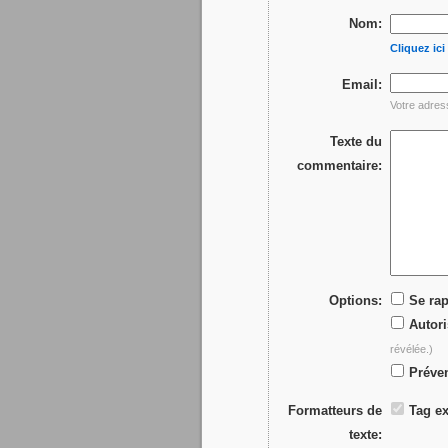
Nom:
Cliquez ic
Email:
Votre adres
Texte du
commentaire:
Options:
Se rap
Autori
révélée.)
Préven
Formatteurs de
Tag ex
texte: