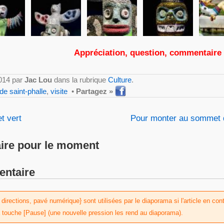
Appréciation, question, commentaire
2014 par
Jac Lou
dans la rubrique
Culture
.
 de saint-phalle
,
visite
•
Partagez »
t vert
Pour monter au sommet d
re pour le moment
entaire
irections, pavé numérique} sont utilisées par le diaporama si l'article en conti
a touche [Pause] (une nouvelle pression les rend au diaporama).