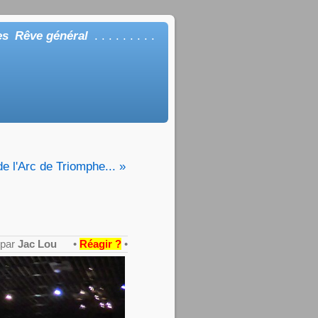
es
Rêve général
. . . . . . . . .
 l'Arc de Triomphe... »
 par
Jac Lou
•
Réagir ?
•