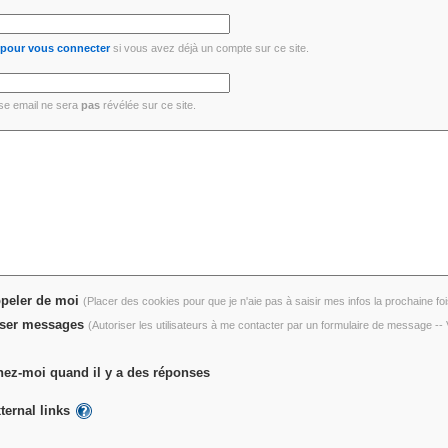
i pour vous connecter
si vous avez déjà un compte sur ce site.
se email ne sera
pas
révélée sur ce site.
peler de moi
(Placer des cookies pour que je n'aie pas à saisir mes infos la prochaine foi
ser messages
(Autoriser les utilisateurs à me contacter par un formulaire de message -
ez-moi quand il y a des réponses
ternal links