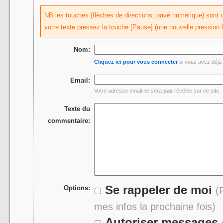
NB les touches {flèches de directions, pavé numérique} sont uti
votre texte pressez la touche [Pause] (une nouvelle pression 
Nom:
Cliquez ici pour vous connecter
si vous avez déjà 
Email:
Votre adresse email ne sera
pas
révélée sur ce site.
Texte du
commentaire:
Se rappeler de moi
Options:
(
mes infos la prochaine fois)
Autoriser messages