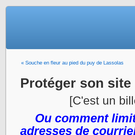
« Souche en fleur au pied du puy de Lassolas
Protéger son sit
[C'est un bil
Ou comment limit
adresses de courriel