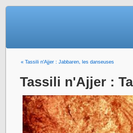
« Tassili n'Ajjer : Jabbaren, les danseuses
Tassili n'Ajjer : T