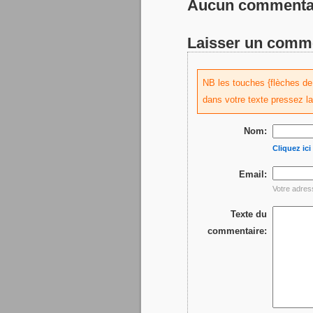
Aucun commentai
Laisser un comm
NB les touches {flèches de d
dans votre texte pressez l
Nom:
Cliquez ic
Email:
Votre adres
Texte du
commentaire: