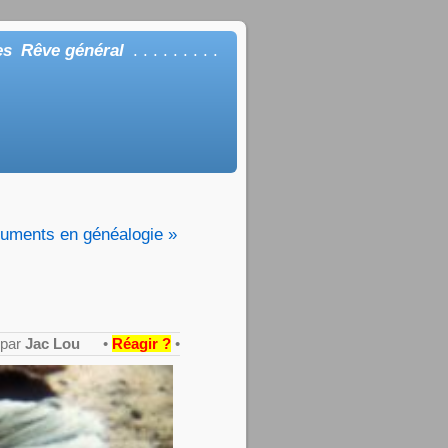
es
Rêve général
. . . . . . . . .
cuments en généalogie »
 par
Jac Lou
•
Réagir ?
•