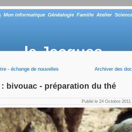
s
Mon informatique
Généalogie
Famille
Atelier
Scienc
le Jacques
... ou tout aussi bien faire "Le Maître"
ontre - échange de nouvelles
Archiver des do
r : bivouac - préparation du thé
Publié le 24 Octobre 2011