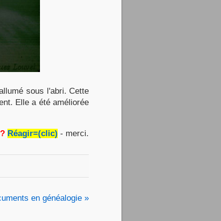
allumé sous l'abri. Cette
ent. Elle a été améliorée
 ?
Réagir=(clic)
- merci.
cuments en généalogie »