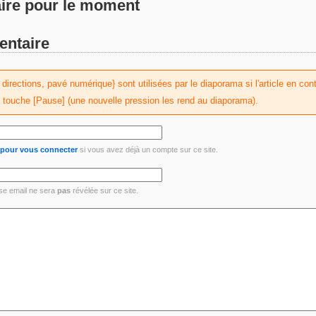
re pour le moment
entaire
irections, pavé numérique} sont utilisées par le diaporama si l'article en conti
a touche [Pause] (une nouvelle pression les rend au diaporama).
i pour vous connecter
si vous avez déjà un compte sur ce site.
se email ne sera
pas
révélée sur ce site.