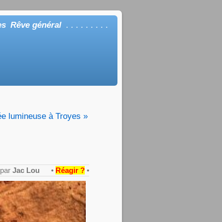
es
Rêve général
. . . . . . . . .
ée lumineuse à Troyes »
 par
Jac Lou
•
Réagir ?
•