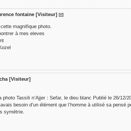
urence fontaine
[Visiteur]
 cette magnifique photo.
 montrer à mes eleves
nt
Kozel
cha
[Visiteur]
é la photo Tassili n’Ajjer : Sefar, le dieu blanc Publié le 26/1
j’avais besoin d’un élément que l’homme à utilisé sa pensé p
es symétrie.