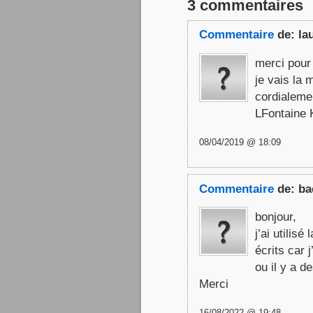
3 commentaires
Commentaire
de:
la
merci pour
je vais la
cordialeme
LFontaine 
08/04/2019 @ 18:09
Commentaire
de:
ba
bonjour,
j’ai utilis
écrits car 
ou il y a d
Merci
16/08/2022 @ 19:48