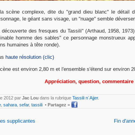
la scène complexe, dite du "grand dieu blanc" le détail d
rsonnage, le géant sans visage, un "nuage" semble déverser 
 découverte des fresques du Tassili" (Arthaud, 1958, 1973)
ominable homme des sables" ce personnage monstrueux ap
ons humaines à tête ronde).
lus
haute résolution (clic)
scène est environ 2,80 m et l'ensemble s'étend sur environ 
Appréciation, question, commentaire
re 2012 par
Jac Lou
dans la rubrique
Tassili n`Ajjer
.
e
,
sahara
,
sefar
,
tassili
•
Partagez »
 les supplicantes
Fin d'an