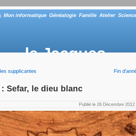
s
Mon informatique
Généalogie
Famille
Atelier
Scienc
le Jacques
... ou tout aussi bien faire "Le Maître"
, les supplicantes
Fin d'ann
 : Sefar, le dieu blanc
Publié le 26 Décembre 2012