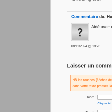
Commentaire
de:
He
Aidé avec 
08/11/2024 @ 19:28
Laisser un comm
NB les touches {flèches de d
dans votre texte pressez l
Nom:
Cliquez ic