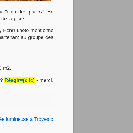
u "dieu des pluies". En
de la pluie.
, Henri Lhote mentionne
partenant au groupe des
20 m2.
 ?
Réagir=(clic)
- merci.
née lumineuse à Troyes »