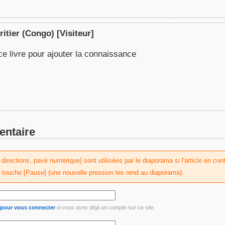
ritier (Congo)
[Visiteur]
ce livre pour ajouter la connaissance
entaire
irections, pavé numérique} sont utilisées par le diaporama si l'article en conti
a touche [Pause] (une nouvelle pression les rend au diaporama).
i pour vous connecter
si vous avez déjà un compte sur ce site.