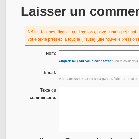
Laisser un commen
NB les touches {flèches de directions, pavé numérique} sont uti
votre texte pressez la touche [Pause] (une nouvelle pression 
Nom:
Cliquez ici pour vous connecter
si vous avez déjà 
Email:
Votre adresse email ne sera
pas
révélée sur ce site.
Texte du
commentaire: