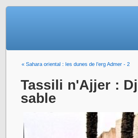
« Sahara oriental : les dunes de l'erg Admer - 2
Tassili n'Ajjer : 
sable