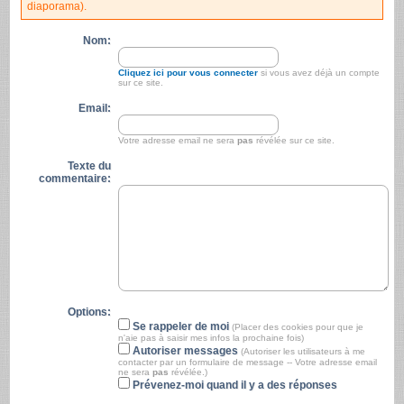
diaporama).
Nom:
Cliquez ici pour vous connecter
si vous avez déjà un compte
sur ce site.
Email:
Votre adresse email ne sera
pas
révélée sur ce site.
Texte du
commentaire:
Options:
Se rappeler de moi
(Placer des cookies pour que je
n'aie pas à saisir mes infos la prochaine fois)
Autoriser messages
(Autoriser les utilisateurs à me
contacter par un formulaire de message -- Votre adresse email
ne sera
pas
révélée.)
Prévenez-moi quand il y a des réponses