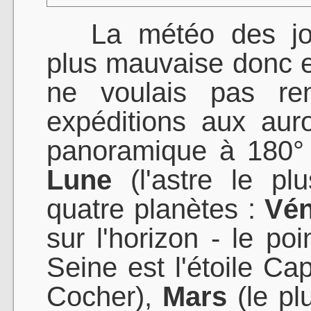
La météo des jour
plus mauvaise donc e
ne voulais pas ren
expéditions aux auro
panoramique à 180° 
Lune
(l'astre le plu
quatre planètes :
Vé
sur l'horizon - le poi
Seine est l'étoile Cap
Cocher),
Mars
(le pl