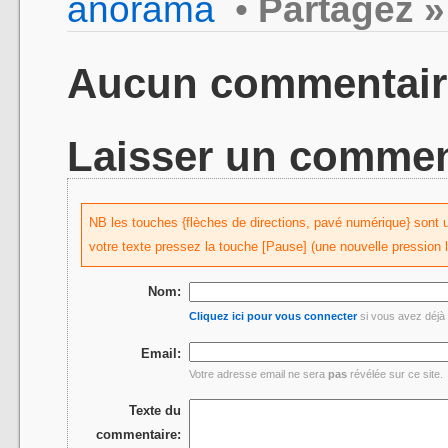
anorama
•
Partagez »
Aucun commentair
Laisser un commen
NB les touches {flèches de directions, pavé numérique} sont uti
votre texte pressez la touche [Pause] (une nouvelle pression 
Nom:
Cliquez ici pour vous connecter
si vous avez déjà 
Email:
Votre adresse email ne sera
pas
révélée sur ce site.
Texte du
commentaire: