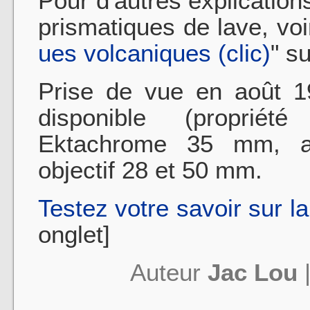
Pour d'autres explication
prismatiques de lave, voir 
ues volcaniques (clic)
" s
Prise de vue en août 19
disponible (propriét
Ektachrome 35 mm, ap
objectif 28 et 50 mm.
Testez votre savoir sur l
onglet]
Auteur
Jac Lou