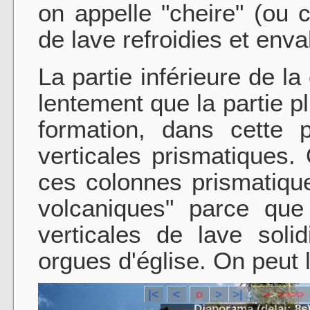
on appelle "cheire" (ou 
de lave refroidies et enva
La partie inférieure de la
lentement que la partie pl
formation, dans cette p
verticales prismatiques. 
ces colonnes prismatiqu
volcaniques" parce que 
verticales de lave soli
orgues d'église. On peut l
|<
<
o
>
>|
>
>
>
>
>
>
Diaporama (delai:
8
s