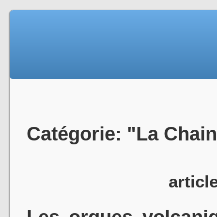
Catégorie: "La Chai
articl
Les orgues volcani