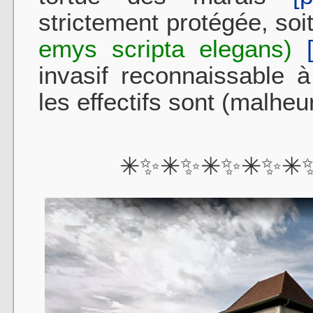
strictement protégée, soi
emys scripta elegans)
invasif reconnaissable à
les effectifs sont (malh
✳✨✳✨✳✨✳✨✳