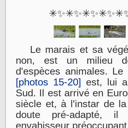
✳✨✳✨✳✨✳✨✳
Le marais et sa végétat
non, est un milieu d
d'espèces animales. Le
[photos 15-20]
est, lui a
Sud. Il est arrivé en Eu
siècle et, à l'instar de l
doute pré-adapté, i
envahisseur préoccupant 