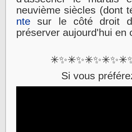
neuvième siècles (dont 
nte
sur le côté droit d
préserver aujourd'hui en 
✳✨✳✨✳✨✳✨✳
Si vous préfére