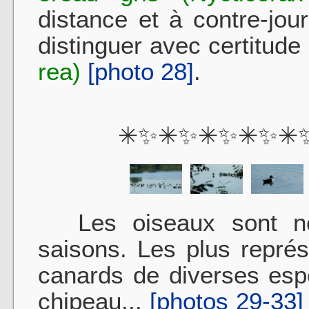
distance et à contre-jour,
distinguer avec certitude
rea)
[photo 28]
.
✳✨✳✨✳✨✳✨✳
Les oiseaux sont nom
saisons. Les plus repré
canards de diverses esp
chipeau...
[photos 29-33]