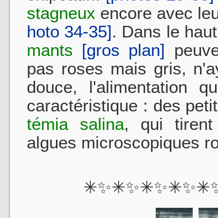
stagneux
encore avec leu
hoto 34-35]
. Dans le hau
mants
[gros plan]
peuven
pas roses mais gris, n'
douce, l'alimentation q
caractéristique : des pet
témia salina
, qui tire
algues microscopiques rou
✳✨✳✨✳✨✳✨✳