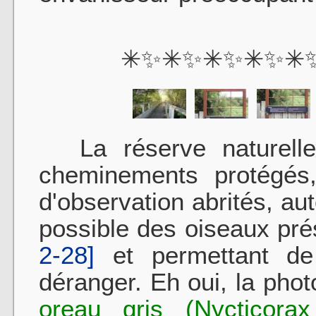
✳✨✳✨✳✨✳✨✳
La réserve naturell
cheminements protégés,
d'observation abrités, au
possible des oiseaux pr
2-28]
et permettant de 
déranger. Eh oui, la phot
oreau gris (Nycticorax