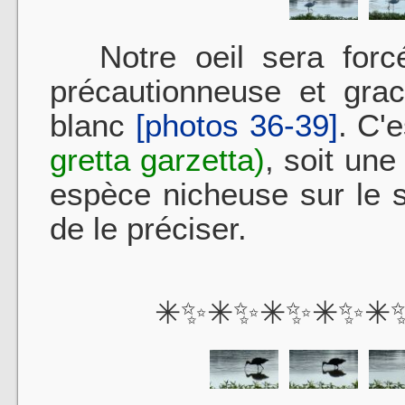
Notre oeil sera forcé
précautionneuse et gra
blanc
[photos 36-39]
. C'
gretta garzetta)
, soit un
espèce nicheuse sur le 
de le préciser.
✳✨✳✨✳✨✳✨✳