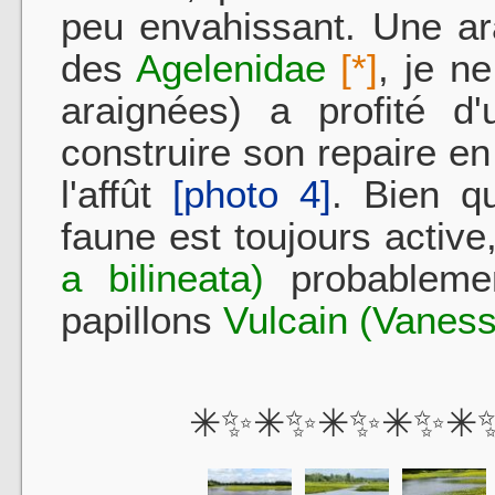
peu envahissant. Une ara
des
Agelenidae
[*]
, je n
araignées) a profité d
construire son repaire en 
l'affût
[photo 4]
. Bien qu
faune est toujours acti
a bilineata)
probableme
papillons
Vulcain (Vaness
✳✨✳✨✳✨✳✨✳