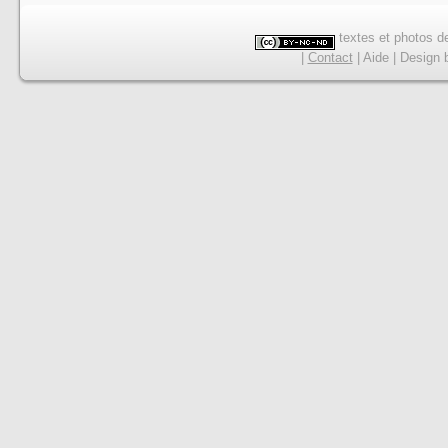
textes et photos de
|
Contact
|
Aide
|
Design