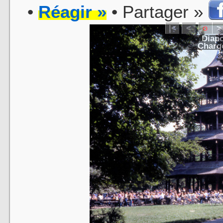
•
Réagir »
• Partager »
|<
<
o
>
Diapo
Charge