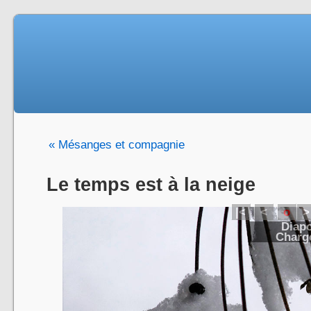
« Mésanges et compagnie
Le temps est à la neige
|<
<
o
>
Diapo
Charge