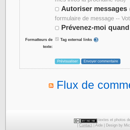
Autoriser messages
formulaire de message -- Vo
Prévenez-moi quand 
Formatteurs de
Tag external links
texte:
Flux de comme
textes et photos de
|
Contact
|
Aide
|
Design
by
Mic