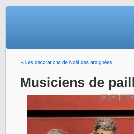
« Les décorations de Noël des araignées
Musiciens de pail
|<
<
o
>