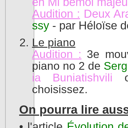
en Mi bémol majeu
Audition :
Deux Ar
ssy
- par Héloïse d
Le piano
Audition :
3e mouv
piano no 2 de
Serg
ia Buniatishvili
choisissez.
On pourra lire auss
• l'article
Évolution d