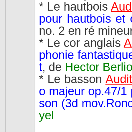
* Le hautbois
Audi
pour hautbois et 
no. 2 en ré mineu
* Le cor anglais
A
phonie fantastiq
t
, de
Hector Berli
* Le basson
Audit
o majeur op.47/1 p
son (3d mov.Rondo
yel