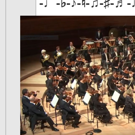
-♩-♭-♪-♮-♫-♯-♬-