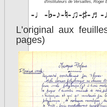
d'instituteurs de Versailles, Roger 
-♩-♭-♪-♮-♫-♯-♬-
L'original aux feuill
pages)