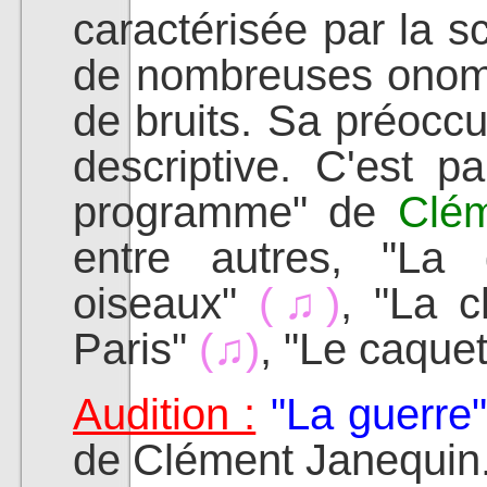
caractérisée par la s
de nombreuses onoma
de bruits. Sa préoccu
descriptive. C'est 
programme" de
Clém
entre autres, "La 
oiseaux"
(♫)
, "La 
Paris"
(♫)
, "Le caqu
Audition :
"La guerre"
de Clément Janequin