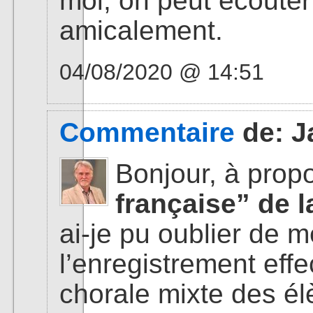
moi, on peut écout
amicalement.
04/08/2020 @ 14:51
Commentaire
de:
J
Bonjour, à prop
française” de 
ai-je pu oublier de m
l’enregistrement eff
chorale mixte des élè