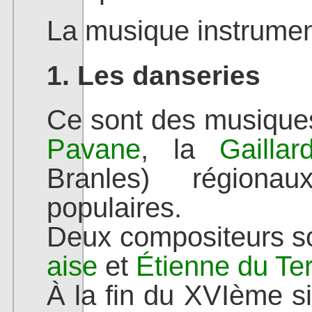
La musique instrumen
1. Les danseries
Ce sont des musiques
Pavane
, la
Gaillar
Branles) régiona
populaires.
Deux compositeurs so
aise
et
Étienne du Ter
À la fin du XVIème si