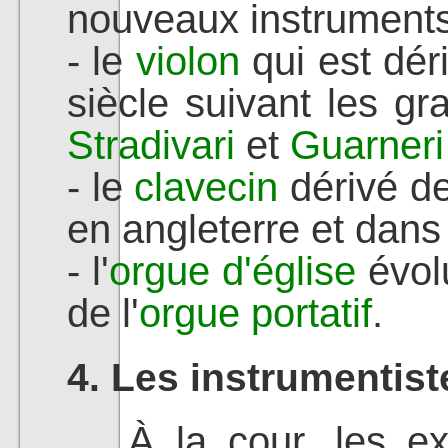
nouveaux instruments
- le
violon
qui est dér
siècle suivant les gr
Stradivari
et
Guarneri
- le
clavecin
dérivé de
en angleterre et dan
- l'
orgue d'église
évolu
de l'
orgue portatif
.
4. Les instrumentist
À la cour, les exé