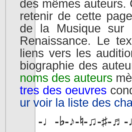
des mêmes auteurs. C'
retenir de cette pag
de la Musique sur 
Renaissance. Le te
liens vers les auditi
biographie des auteur
noms des auteurs
mèn
tres des oeuvres
cond
ur voir la liste des ch
-♩-♭-♪-♮-♫-♯-♬-