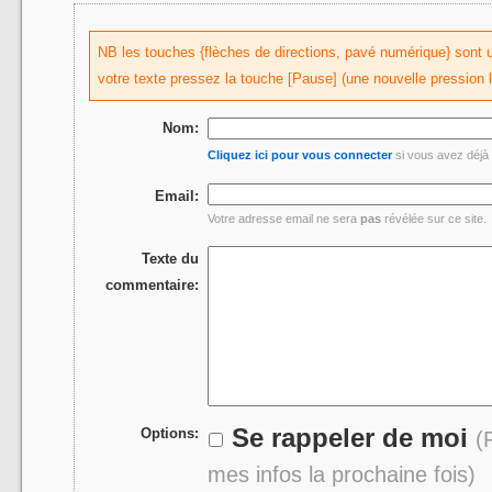
NB les touches {flèches de directions, pavé numérique} sont uti
votre texte pressez la touche [Pause] (une nouvelle pression 
Nom:
Cliquez ici pour vous connecter
si vous avez déjà 
Email:
Votre adresse email ne sera
pas
révélée sur ce site.
Texte du
commentaire:
Se rappeler de moi
Options:
(
mes infos la prochaine fois)