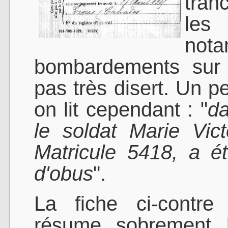
tran
les
not
bombardements sur l
pas très disert. Un pe
on lit cependant : "
da
le soldat Marie Vi
Matricule 5418, a ét
d'obus
".
La fiche ci-contre 
résume sobrement le