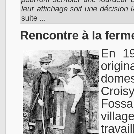
leur affichage soit une décision 
suite ...
Rencontre à la ferm
En 19
origi
domes
Croi
Fossa
villag
trava