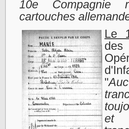
10e Compagnie r
cartouches allemand
Le 
de
Opér
d'Inf
"
Auc
tra
touj
et 