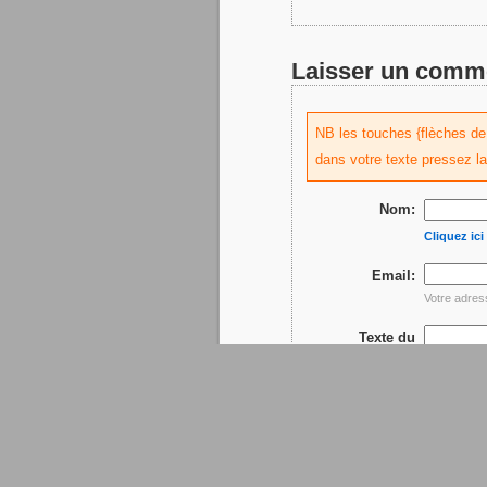
Laisser un comm
NB les touches {flèches de d
dans votre texte pressez l
Nom:
Cliquez ic
Email:
Votre adres
Texte du
commentaire: