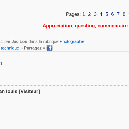
Pages:
1
·
2
·
3
·
4
·
5
·
6
·
7
· 8·
Appréciation, question, commentaire
011 par
Jac Lou
dans la rubrique
Photographie
.
,
technique
•
Partagez »
11
an louis
[Visiteur]