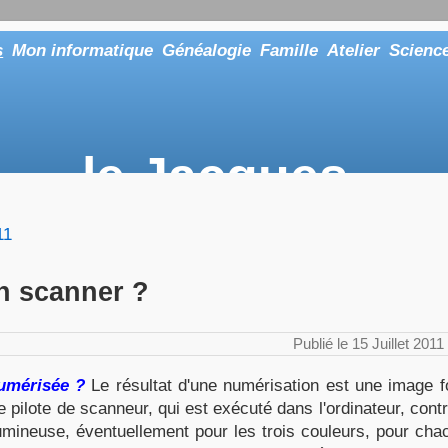
s
Mon informatique
Généalogie
Famille
Atelier
Scienc
le Jacques
... ou tout aussi bien faire "Le Maître"
11
 scanner ?
Publié le 15 Juillet 201
umérisée ?
Le résultat d'une numérisation est une image 
pilote de scanneur, qui est exécuté dans l'ordinateur, contrôl
 lumineuse, éventuellement pour les trois couleurs, pour cha