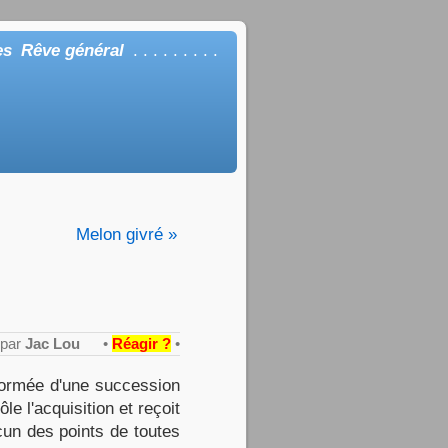
es
Rêve général
. . . . . . . . .
Melon givré »
1 par
Jac Lou
•
Réagir ?
•
formée d'une succession
e l'acquisition et reçoit
cun des points de toutes