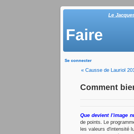
Le Jacque
Faire
Se connecter
« Causse de Lauriol 20
Comment bien
Que devient l'image n
de points. Le programme 
les valeurs d'intensité