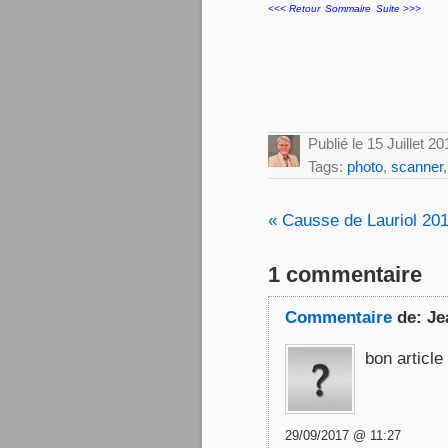
<<< Retour
Sommaire
Suite >>>
Publié le 15 Juillet 2
Tags:
photo
,
scanner
« Causse de Lauriol 20
1 commentaire
Commentaire
de:
Je
bon article
29/09/2017 @ 11:27