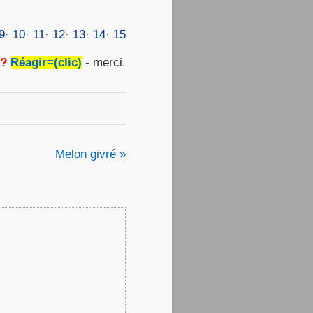
9
·
10
·
11
·
12
·
13
·
14
·
15
 ?
Réagir=(clic)
- merci.
Melon givré »