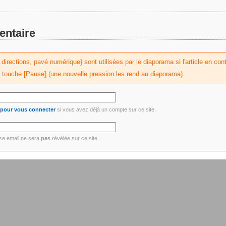
entaire
irections, pavé numérique} sont utilisées par le diaporama si l'article en conti
a touche [Pause] (une nouvelle pression les rend au diaporama).
i pour vous connecter
si vous avez déjà un compte sur ce site.
se email ne sera
pas
révélée sur ce site.