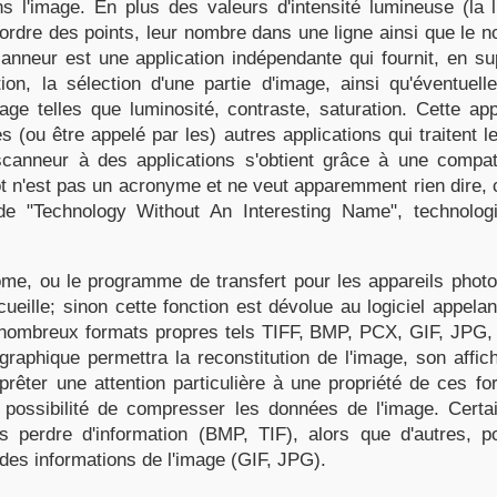
ns l'image. En plus des valeurs d'intensité lumineuse (la
 l'ordre des points, leur nombre dans une ligne ainsi que le 
canneur est une application indépendante qui fournit, en s
ion, la sélection d'une partie d'image, ainsi qu'éventuell
mage telles que luminosité, contraste, saturation. Cette ap
des (ou être appelé par les) autres applications qui traitent 
 scanneur à des applications s'obtient grâce à une compat
 n'est pas un acronyme et ne veut apparemment rien dire, c
de "Technology Without An Interesting Name", technolo
onome, ou le programme de transfert pour les appareils photo
ecueille; sinon cette fonction est dévolue au logiciel appelan
 nombreux formats propres tels TIFF, BMP, PCX, GIF, JPG, 
 graphique permettra la reconstitution de l'image, son affi
 prêter une attention particulière à une propriété de ces fo
a possibilité de compresser les données de l'image. Certai
 perdre d'information (BMP, TIF), alors que d'autres, po
des informations de l'image (GIF, JPG).