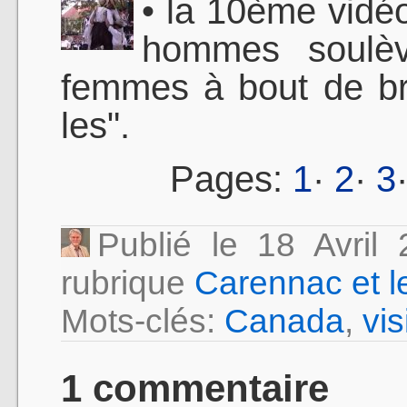
• la 10ème vidé
hommes soulèv
femmes à bout de bra
les".
Pages:
1
·
2
·
3
Publié le 18 Avri
rubrique
Carennac et l
Mots-clés:
Canada
,
vis
1 commentaire