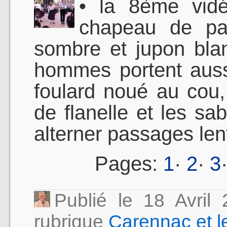
• la 8ème vidé
chapeau de pai
sombre et jupon bla
hommes portent aussi
foulard noué au cou, 
de flanelle et les sa
alterner passages lent
Pages:
1
·
2
·
3
Publié le 18 Avri
rubrique
Carennac et l