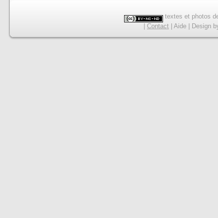
textes et photos de
|
Contact
|
Aide
|
Design
b