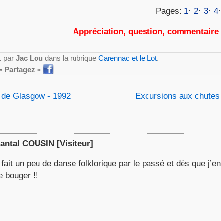
Pages:
1
·
2
·
3
·
4
Appréciation, question, commentaire
1 par
Jac Lou
dans la rubrique
Carennac et le Lot
.
•
Partagez »
e de Glasgow - 1992
Excursions aux chutes
antal COUSIN
[Visiteur]
ai fait un peu de danse folklorique par le passé et dès que j’
de bouger !!