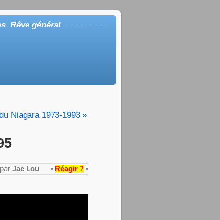
es
Rêve général
. . . . . . . . .
du Niagara 1973-1993 »
95
 par
Jac Lou
•
Réagir ?
•