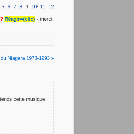
·
5
·
6
·
7
·
8
· 9·
10
·
11
·
12
 ?
Réagir=(clic)
- merci.
 du Niagara 1973-1993 »
entends cette musique