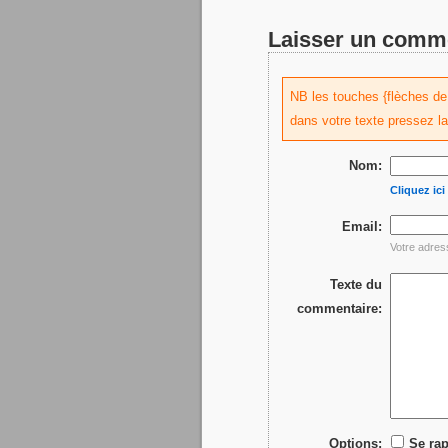
Laisser un comm
NB les touches {flèches de d
dans votre texte pressez l
Nom:
Cliquez ic
Email:
Votre adres
Texte du
commentaire:
Options:
Se rap