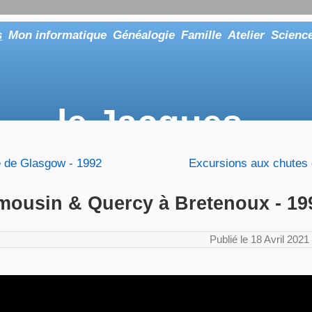
s
Mon informatique
Généalogie
Famille
Atelier
Scienc
le Jacques
... ou tout aussi bien faire "Le Maître"
e de Glasgow - 1992
Excursions aux chutes 
mousin & Quercy à Bretenoux - 19
Publié le 18 Avril 2021