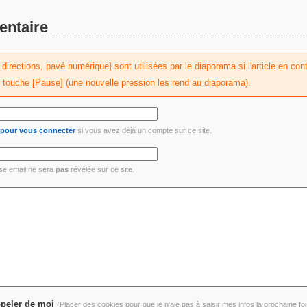
entaire
irections, pavé numérique} sont utilisées par le diaporama si l'article en conti
a touche [Pause] (une nouvelle pression les rend au diaporama).
i pour vous connecter
si vous avez déjà un compte sur ce site.
se email ne sera
pas
révélée sur ce site.
peler de moi
(Placer des cookies pour que je n'aie pas à saisir mes infos la prochaine foi