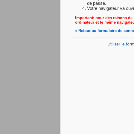
de passe.
Votre navigateur va ouv
Important: pour des raisons de 
ordinateur et le même navigateu
« Retour au formulaire de conn
Utiliser le fo