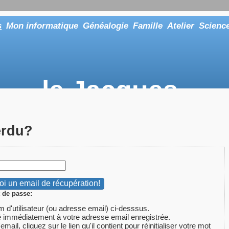
s
Mon informatique
Généalogie
Famille
Atelier
Scienc
le Jacques
... ou tout aussi bien faire "Le Maître"
erdu?
 de passe:
m d'utilisateur (ou adresse email) ci-desssus.
 immédiatement à votre adresse email enregistrée.
ail, cliquez sur le lien qu'il contient pour réinitialiser votre mot