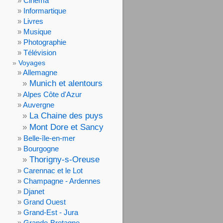
Cinéma
Informartique
Livres
Musique
Photographie
Télévision
Voyages
Allemagne
Munich et alentours
Alpes Côte d'Azur
Auvergne
La Chaine des puys
Mont Dore et Sancy
Belle-île-en-mer
Bourgogne
Thorigny-s-Oreuse
Carennac et le Lot
Champagne - Ardennes
Djanet
Grand Ouest
Grand-Est - Jura
Grande-Bretagne