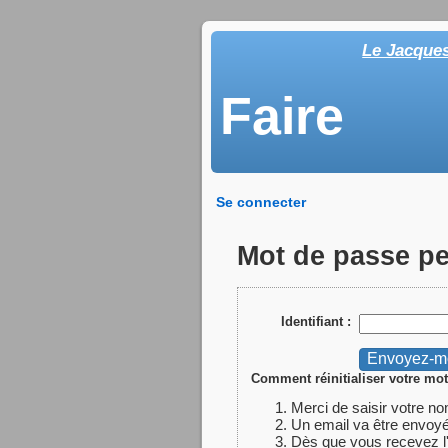
Le Jacque
Faire
Se connecter
Mot de passe p
Identifiant :
Comment réinitialiser votre mot
Merci de saisir votre no
Un email va être envoyé
Dès que vous recevez l'em