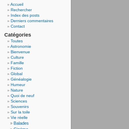
Accueil
Rechercher
Index des posts
Derniers commentaires
Contact
Catégories
Toutes
Astronomie
Bienvenue
Culture
Famille
Fiction
Global
Généalogie
Humeur
Nature
Quoi de neuf
Sciences
Souvenirs
Sur la toile
Vie réelle
Balades