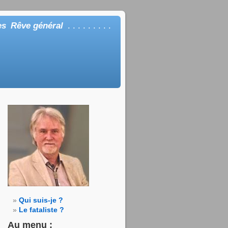
es
Rêve général
. . . . . . . . .
Qui suis-je ?
Le fataliste ?
Au menu :