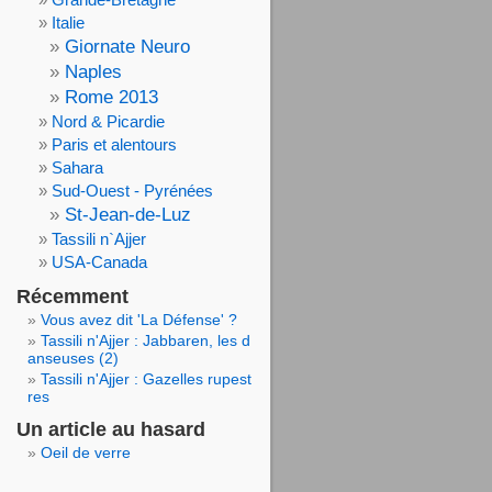
Italie
Giornate Neuro
Naples
Rome 2013
Nord & Picardie
Paris et alentours
Sahara
Sud-Ouest - Pyrénées
St-Jean-de-Luz
Tassili n`Ajjer
USA-Canada
Récemment
Vous avez dit 'La Défense' ?
Tassili n'Ajjer : Jabbaren, les d
anseuses (2)
Tassili n'Ajjer : Gazelles rupest
res
Un article au hasard
Oeil de verre