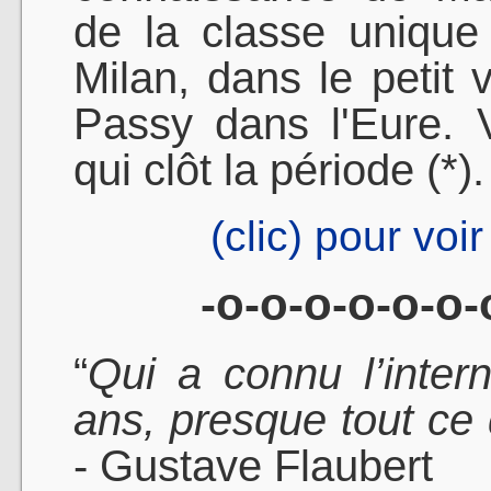
de la classe unique
Milan, dans le petit v
Passy dans l'Eure. V
qui clôt la période
(*)
.
(clic) pour voir
-o-o-o-o-o-o-
“
Qui a connu l’inter
ans, presque tout ce q
- Gustave Flaubert