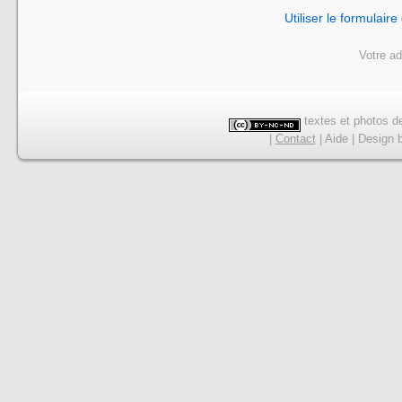
Utiliser le formulair
Votre ad
textes et photos de
|
Contact
|
Aide
|
Design