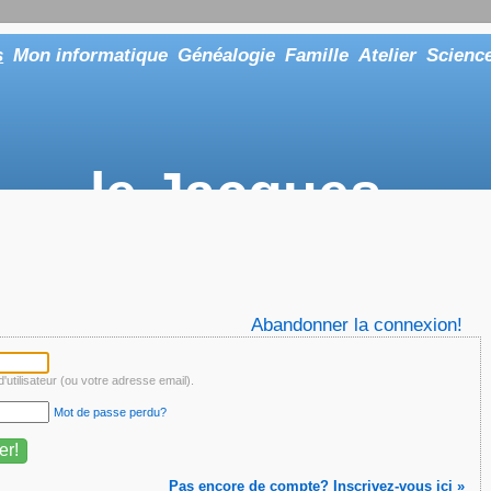
s
Mon informatique
Généalogie
Famille
Atelier
Scienc
le Jacques
... ou tout aussi bien faire "Le Maître"
Abandonner la connexion!
'utilisateur (ou votre adresse email).
Mot de passe perdu?
Pas encore de compte? Inscrivez-vous ici »