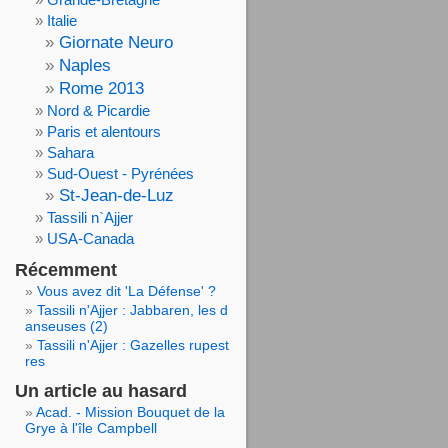
Italie
Giornate Neuro
Naples
Rome 2013
Nord & Picardie
Paris et alentours
Sahara
Sud-Ouest - Pyrénées
St-Jean-de-Luz
Tassili n`Ajjer
USA-Canada
Récemment
Vous avez dit 'La Défense' ?
Tassili n'Ajjer : Jabbaren, les d
anseuses (2)
Tassili n'Ajjer : Gazelles rupest
res
Un article au hasard
Acad. - Mission Bouquet de la
Grye à l'île Campbell