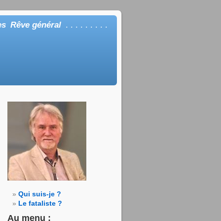
es
Rêve général
. . . . . . . . .
Qui suis-je ?
Le fataliste ?
Au menu :