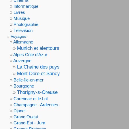
Cinéma
Informartique
Livres
Musique
Photographie
Télévision
Voyages
Allemagne
Munich et alentours
Alpes Côte d'Azur
Auvergne
La Chaine des puys
Mont Dore et Sancy
Belle-île-en-mer
Bourgogne
Thorigny-s-Oreuse
Carennac et le Lot
Champagne - Ardennes
Djanet
Grand Ouest
Grand-Est - Jura
Grande-Bretagne