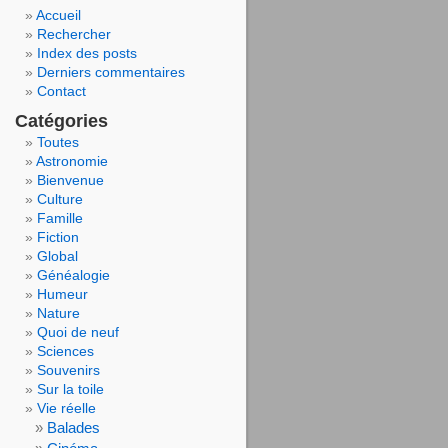
Accueil
Rechercher
Index des posts
Derniers commentaires
Contact
Catégories
Toutes
Astronomie
Bienvenue
Culture
Famille
Fiction
Global
Généalogie
Humeur
Nature
Quoi de neuf
Sciences
Souvenirs
Sur la toile
Vie réelle
Balades