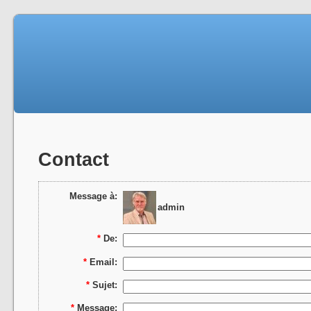
Contact
Message à:
admin
*
De:
*
Email:
*
Sujet:
*
Message: