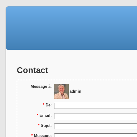
Contact
Message à:
admin
*
De:
*
Email:
*
Sujet:
*
Message: